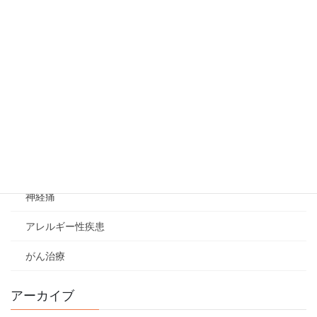
妊娠
植物
睡眠時無呼吸症候群
作用メカニズム
イレウス
DNA変異
神経痛
アレルギー性疾患
がん治療
アーカイブ