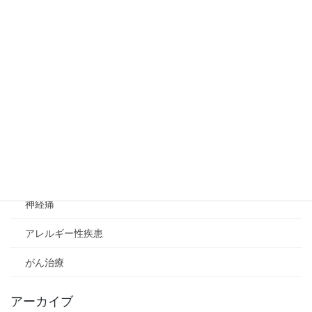
妊娠
植物
睡眠時無呼吸症候群
作用メカニズム
イレウス
DNA変異
神経痛
アレルギー性疾患
がん治療
アーカイブ