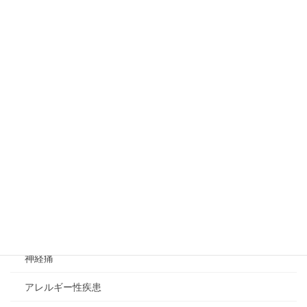
水素の体内動態
やけど
妊娠
植物
睡眠時無呼吸症候群
作用メカニズム
イレウス
DNA変異
神経痛
アレルギー性疾患